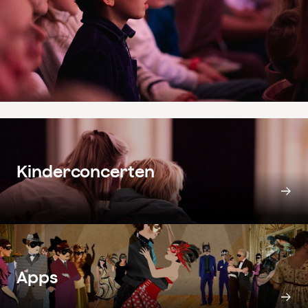
Liefde voor klassieke muziek delen met kinderen
of kleinkinderen? Kom naar onze concerten voor
de hele familie, bekijk de filmpjes of download de
prachtig vormgegeven apps.
Kinderconcerten
Apps