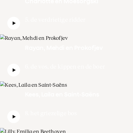
Charlotte en Moesorgski
5. de verdrietige ridder
Rayan, Mehdi en Prokofjev
6. de vos, de kippen en de boer
Kees, Laila en Saint-Saëns
8. het griezelige bos