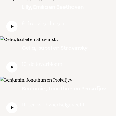
Lilly, Emilia en Beethoven
9. droevige dingen
Celia, Isabel en Stravinsky
10. de toverbloem
Benjamin, Jonathan en Prokofjev
11. een wild voedselgevecht