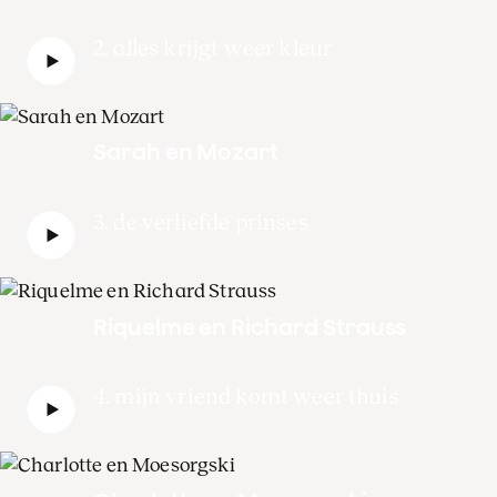
2. alles krijgt weer kleur
Sarah en Mozart
3. de verliefde prinses
Riquelme en Richard Strauss
4. mijn vriend komt weer thuis