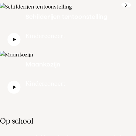
Schilderijen tentoonstelling
Kinderconcert
Maankozijn
Kinderconcert
Op school